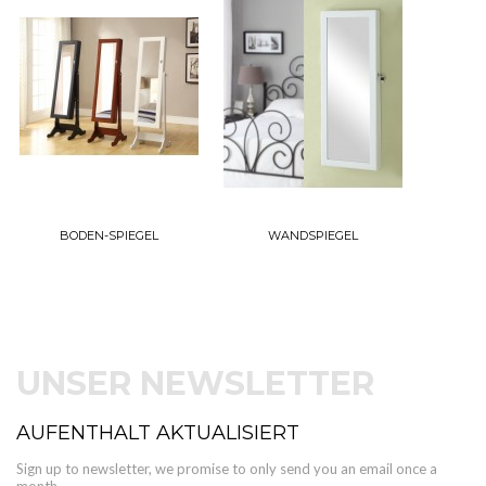
BODEN-SPIEGEL
WANDSPIEGEL
UNSER NEWSLETTER
AUFENTHALT AKTUALISIERT
Sign up to newsletter, we promise to only send you an email once a