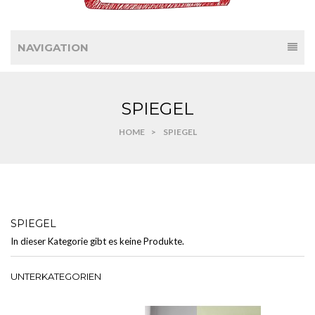
NAVIGATION
SPIEGEL
HOME
>
SPIEGEL
SPIEGEL
In dieser Kategorie gibt es keine Produkte.
UNTERKATEGORIEN