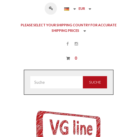
EUR
PLEASE SELECT YOUR SHIPPING COUNTRY FOR ACCURATE
SHIPPING PRICES
0
SUCHE