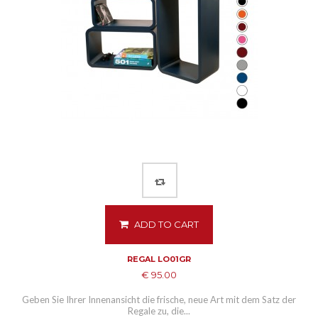
ADD TO CART
REGAL LO01GR
€ 95.00
Geben Sie Ihrer Innenansicht die frische, neue Art mit dem Satz der
Regale zu, die...