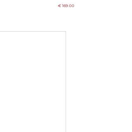
ADD TO CART
€ 169.00