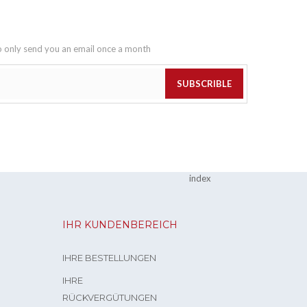
o only send you an email once a month
SUBSCRIBLE
index
IHR KUNDENBEREICH
IHRE BESTELLUNGEN
IHRE
RÜCKVERGÜTUNGEN