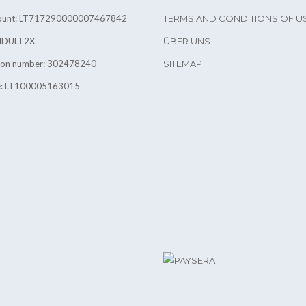
count: LT717290000007467842
TERMS AND CONDITIONS OF U
INDULT2X
ÜBER UNS
tion number: 302478240
SITEMAP
e: LT100005163015