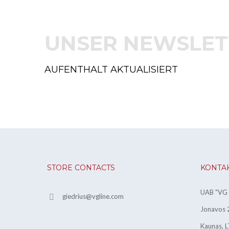
UNSER NEWSLET
AUFENTHALT AKTUALISIERT
STORE CONTACTS
KONTA
UAB "VG l
giedrius@vgline.com
Jonavos 2
Kaunas, L