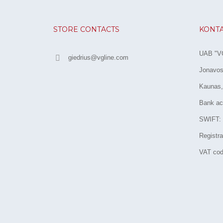
STORE CONTACTS
KONT
UAB "VG
giedrius@vgline.com
Jonavos 
Kaunas,
Bank ac
SWIFT:
Registr
VAT cod