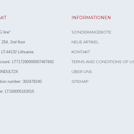
AKT
INFORMATIONEN
SONDERANGEBOTE
 line"
NEUE ARTIKEL
254, 2nd floor
KONTAKT
 LT-44132 Lithuania
TERMS AND CONDITIONS OF U
count: LT717290000007467842
ÜBER UNS
 INDULT2X
SITEMAP
ation number: 302478240
e: LT100005163015