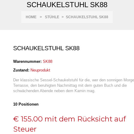
SCHAUKELSTUHL SK88
HOME
>
STÜHLE
>
SCHAUKELSTUHL SK88
SCHAUKELSTUHL SK88
Warennummer:
SK88
Zustand:
Neuprodukt
Der klassische Sessel-Schaukelstuhl für die, wer den sonnigen Morge
Terrasse, den beruhigten Nachmittag mit dem guten Buch und die
schwächenden Abende neben dem Kamin mag.
10
Positionen
€ 155.00
mit dem Rücksicht auf
Steuer