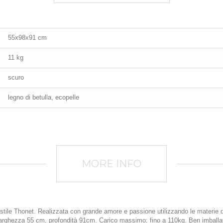
55x98x91 cm
11 kg
scuro
legno di betulla, ecopelle
MORE INFO
stile Thonet. Realizzata con grande amore e passione utilizzando le materie di a
larghezza 55 cm, profondità 91cm. Carico massimo: fino a 110kg. Ben imballata 