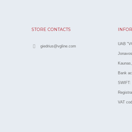
STORE CONTACTS
INFOR
UAB "VG
giedrius@vgline.com
Jonavos 
Kaunas,
Bank ac
SWIFT:
Registr
VAT cod