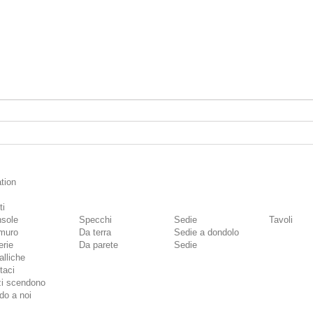
tion
ti
sole
Specchi
Sedie
Tavoli
muro
Da terra
Sedie a dondolo
erie
Da parete
Sedie
alliche
taci
zi scendono
do a noi