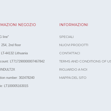
MAZIONI NEGOZIO
INFORMAZIONI
SPECIALI
 line"
NUOVI PRODOTTI
254, 2nd floor
CONTATTACI
 LT-44132 Lithuania
TERMS AND CONDITIONS OF U
count: LT717290000007467842
RIGUARDO A NOI
 INDULT2X
MAPPA DEL SITO
ation number: 302478240
e: LT100005163015