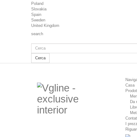
Poland
Slovakia
Spain
Sweden
United Kingdom
search
Cerca
Naviga
Casa
Prodot
Men
Da 
Libr
Met
Contat
I prez
Riguar