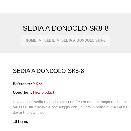
SEDIA A DONDOLO SK8-8
HOME
>
SEDIE
>
SEDIA A DONDOLO SK8-8
SEDIA A DONDOLO SK8-8
Reference:
SK88
Condition:
New product
Un’elegante sedia a dondolo per una fresca mattina bagnata dal sole s
terrazza, un piacevole pomeriggio con un libro in mano o una serata r
davanti al camino.
10
Items