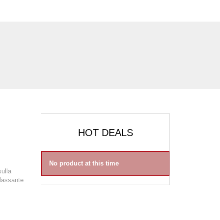
HOT DEALS
No product at this time
ulla
ilassante