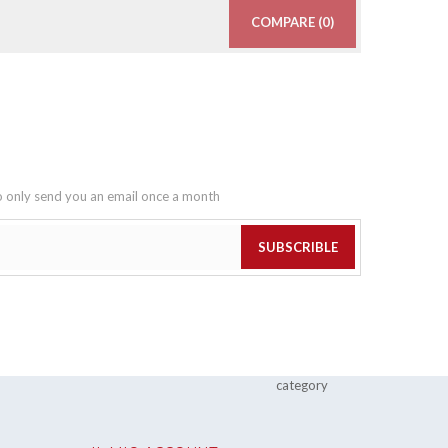
COMPARE (
0
)
o only send you an email once a month
SUBSCRIBLE
category