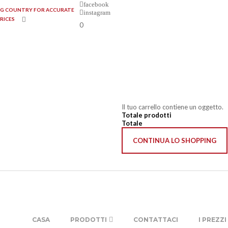
facebook
ING COUNTRY FOR ACCURATE
instagram
PRICES
0
Il tuo carrello contiene un oggetto.
Totale prodotti
Totale
CONTINUA LO SHOPPING
CASA
PRODOTTI
CONTATTACI
I PREZZ