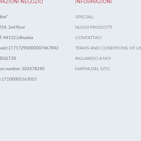
MAZIONI NEGOZIO
INFORMAZIONI
ine"
SPECIALI
54, 2nd floor
NUOVI PRODOTTI
T-44132 Lithuania
CONTATTACI
count: LT717290000007467842
TERMS AND CONDITIONS OF U
INDULT2X
RIGUARDO A NOI
tion number: 302478240
MAPPA DEL SITO
e: LT100005163015