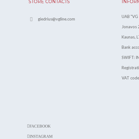
STORE CONTACTS
INFOR
UAB "VG l
giedrius@vgline.com
Jonavos 2
Kaunas, L
Bank ac
SWIFT: 
Registra
VAT cod
FACEBOOK
INSTAGRAM