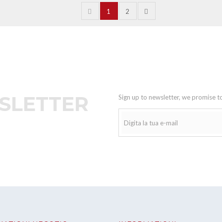
1
2
SLETTER
Sign up to newsletter, we promise t