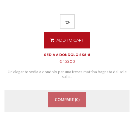
ADD TO CART
SEDIA A DONDOLO SK8-8
€ 155.00
Un’elegante sedia a dondolo per una fresca mattina bagnata dal sole
sulla...
COMPARE (
0
)