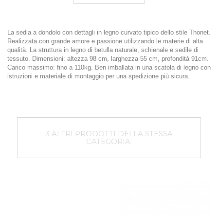
La sedia a dondolo con dettagli in legno curvato tipico dello stile Thonet.
Realizzata con grande amore e passione utilizzando le materie di alta
qualità. La struttura in legno di betulla naturale, schienale e sedile di
tessuto. Dimensioni: altezza 98 cm, larghezza 55 cm, profondità 91cm.
Carico massimo: fino a 110kg. Ben imballata in una scatola di legno con
istruzioni e materiale di montaggio per una spedizione più sicura.
3 ALTRI PRODOTTI DELLA STESSA
CATEGORIA: