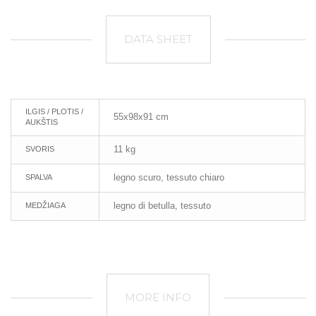
DATA SHEET
ILGIS / PLOTIS /
55x98x91 cm
AUKŠTIS
11 kg
SVORIS
legno scuro, tessuto chiaro
SPALVA
legno di betulla, tessuto
MEDŽIAGA
MORE INFO