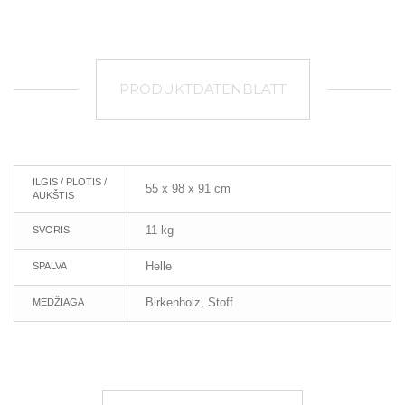
PRODUKTDATENBLATT
ILGIS / PLOTIS /
55 x 98 x 91 cm
AUKŠTIS
11 kg
SVORIS
Helle
SPALVA
Birkenholz, Stoff
MEDŽIAGA