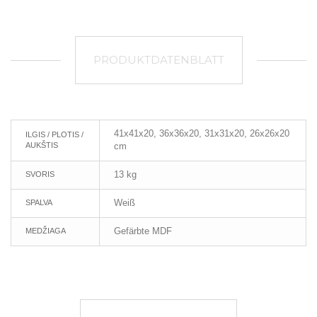
PRODUKTDATENBLATT
41x41x20, 36x36x20, 31x31x20, 26x26x20
ILGIS / PLOTIS /
AUKŠTIS
cm
13 kg
SVORIS
Weiß
SPALVA
Gefärbte MDF
MEDŽIAGA