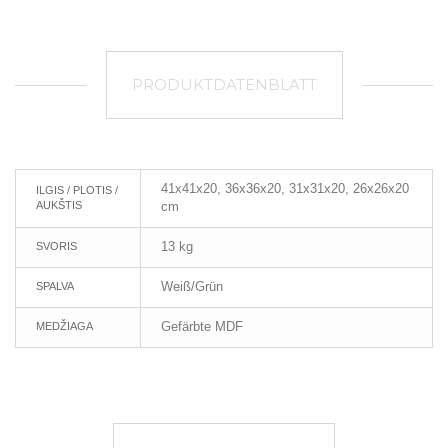
PRODUKTDATENBLATT
41x41x20, 36x36x20, 31x31x20, 26x26x20
ILGIS / PLOTIS /
AUKŠTIS
cm
13 kg
SVORIS
Weiß/Grün
SPALVA
Gefärbte MDF
MEDŽIAGA